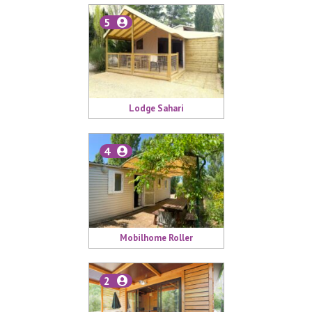
5
Lodge Sahari
4
Mobilhome Roller
2