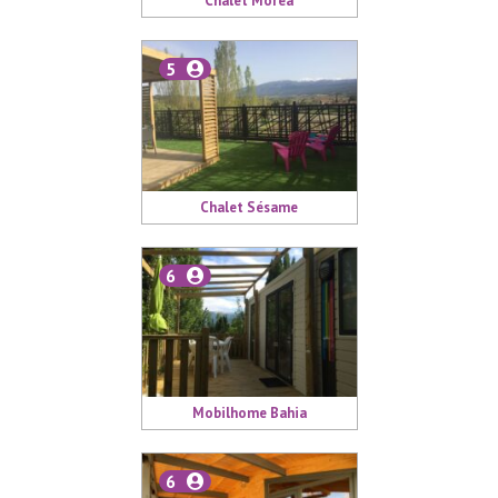
Chalet Moréa
5
Chalet Sésame
6
Mobilhome Bahia
6