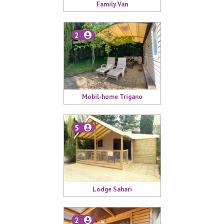
Family Van
2
Mobil-home Trigano
5
Lodge Sahari
2