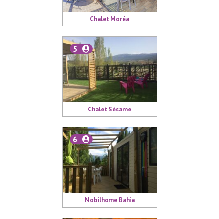
Chalet Moréa
5
Chalet Sésame
6
Mobilhome Bahia