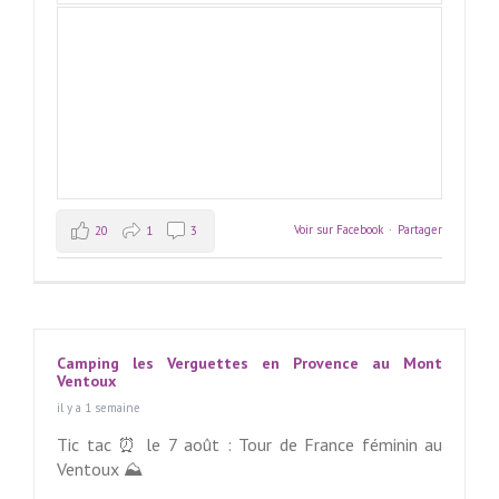
Voir sur Facebook
·
Partager
20
1
3
Camping les Verguettes en Provence au Mont
Ventoux
il y a 1 semaine
Tic tac ⏰ le 7 août : Tour de France féminin au
Ventoux ⛰️