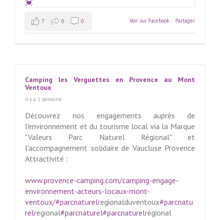
Voir sur Facebook
·
Partager
7
0
0
Camping les Verguettes en Provence au Mont
Ventoux
il y a 1 semaine
Découvrez nos engagements auprès de
l'environnement et du tourisme local via la Marque
"Valeurs Parc Naturel Régional" et
l'accompagnement solidaire de Vaucluse Provence
Attractivité :
www.provence-camping.com/camping-engage-
environnement-acteurs-locaux-mont-
ventoux/
#parcnaturel
regionalduventoux
#parcnatu
rel
regional
#parcnaturel
#parcnaturel
régional