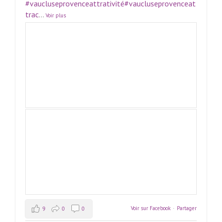
#vaucluseprovenceattrativité
#vaucluseprovenceat
trac
...
Voir plus
Voir sur Facebook
·
Partager
9
0
0