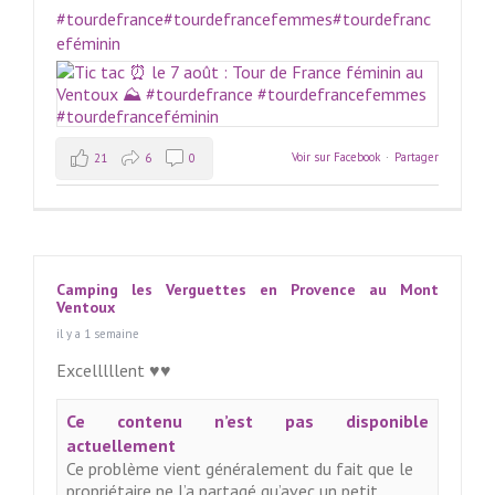
#tourdefrance
#tourdefrancefemmes
#tourdefranc
eféminin
Voir sur Facebook
·
Partager
21
6
0
Camping les Verguettes en Provence au Mont
Ventoux
il y a 1 semaine
Excelllllent ♥️♥️
Ce contenu n’est pas disponible
actuellement
Ce problème vient généralement du fait que le
propriétaire ne l’a partagé qu’avec un petit