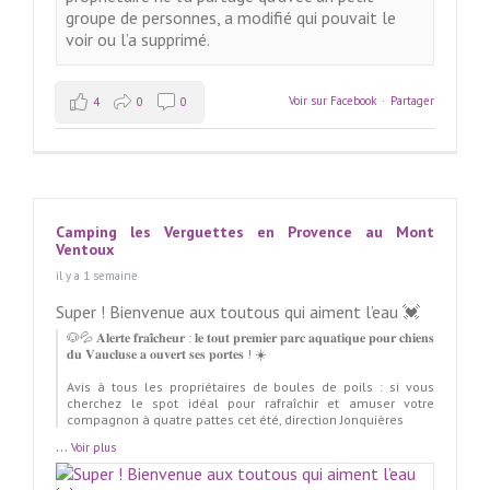
groupe de personnes, a modifié qui pouvait le
voir ou l’a supprimé.
Voir sur Facebook
·
Partager
4
0
0
Camping les Verguettes en Provence au Mont
Ventoux
il y a 1 semaine
Super ! Bienvenue aux toutous qui aiment l’eau 💓
🐶💦 𝐀𝐥𝐞𝐫𝐭𝐞 𝐟𝐫𝐚𝐢̂𝐜𝐡𝐞𝐮𝐫 : 𝐥𝐞 𝐭𝐨𝐮𝐭 𝐩𝐫𝐞𝐦𝐢𝐞𝐫 𝐩𝐚𝐫𝐜 𝐚𝐪𝐮𝐚𝐭𝐢𝐪𝐮𝐞 𝐩𝐨𝐮𝐫 𝐜𝐡𝐢𝐞𝐧𝐬
𝐝𝐮 𝐕𝐚𝐮𝐜𝐥𝐮𝐬𝐞 𝐚 𝐨𝐮𝐯𝐞𝐫𝐭 𝐬𝐞𝐬 𝐩𝐨𝐫𝐭𝐞𝐬 ! ☀️
Avis à tous les propriétaires de boules de poils : si vous
cherchez le spot idéal pour rafraîchir et amuser votre
compagnon à quatre pattes cet été, direction Jonquières
...
Voir plus