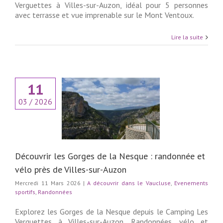
Verguettes à Villes-sur-Auzon, idéal pour 5 personnes
avec terrasse et vue imprenable sur le Mont Ventoux.
Lire la suite
11
r les Gorges de la
03 / 2026
 randonnée et vélo
 Villes-sur-Auzon
couvrir dans le
use
Evenements
fs
Randonnées
Découvrir les Gorges de la Nesque : randonnée et
vélo près de Villes-sur-Auzon
Mercredi 11 Mars 2026
|
A découvrir dans le Vaucluse
,
Evenements
sportifs
,
Randonnées
Explorez les Gorges de la Nesque depuis le Camping Les
Verguettes à Villes-sur-Auzon. Randonnées, vélo et