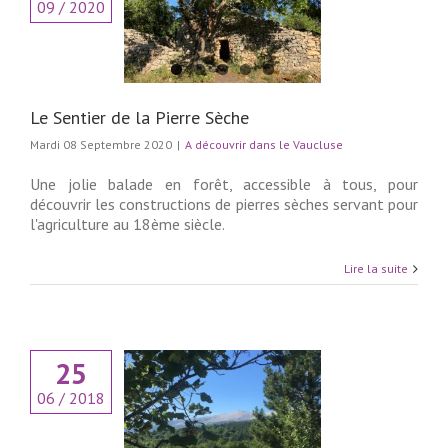
09 / 2020
r de la Pierre Sèche
couvrir dans le
Vaucluse
Le Sentier de la Pierre Sèche
Mardi 08 Septembre 2020
|
A découvrir dans le Vaucluse
Une jolie balade en forêt, accessible à tous, pour
découvrir les constructions de pierres sèches servant pour
l'agriculture au 18ème siècle.
Lire la suite
25
06 / 2018
au Mont Ventoux,
le aux enfants : le
Rat