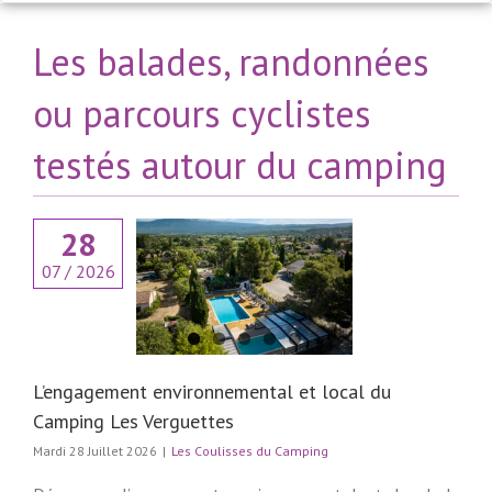
Les balades, randonnées
ou parcours cyclistes
testés autour du camping
28
07 / 2026
engagement
nemental et local
ng Les Verguettes
lisses du Camping
L’engagement environnemental et local du
Camping Les Verguettes
Mardi 28 Juillet 2026
|
Les Coulisses du Camping