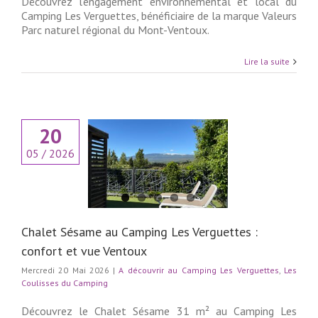
Découvrez l’engagement environnemental et local du
Camping Les Verguettes, bénéficiaire de la marque Valeurs
Parc naturel régional du Mont-Ventoux.
Lire la suite
20
ésame au Camping
05 / 2026
uettes : confort et
ue Ventoux
rir au Camping Les
es
Les Coulisses du
Camping
Chalet Sésame au Camping Les Verguettes :
confort et vue Ventoux
Mercredi 20 Mai 2026
|
A découvrir au Camping Les Verguettes
,
Les
Coulisses du Camping
Découvrez le Chalet Sésame 31 m² au Camping Les