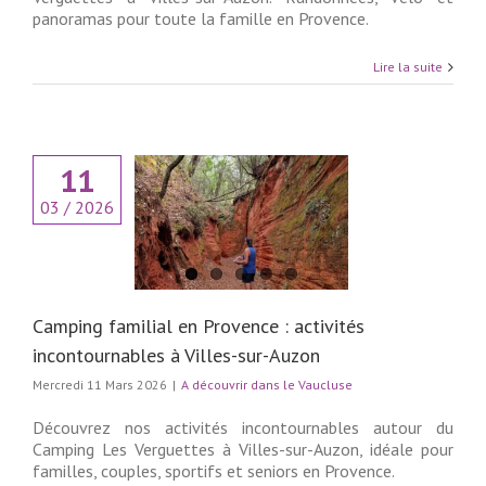
panoramas pour toute la famille en Provence.
Lire la suite
11
ng familial en
03 / 2026
nce : activités
urnables à Villes-
sur-Auzon
couvrir dans le
Vaucluse
Camping familial en Provence : activités
incontournables à Villes-sur-Auzon
Mercredi 11 Mars 2026
|
A découvrir dans le Vaucluse
Découvrez nos activités incontournables autour du
Camping Les Verguettes à Villes-sur-Auzon, idéale pour
familles, couples, sportifs et seniors en Provence.