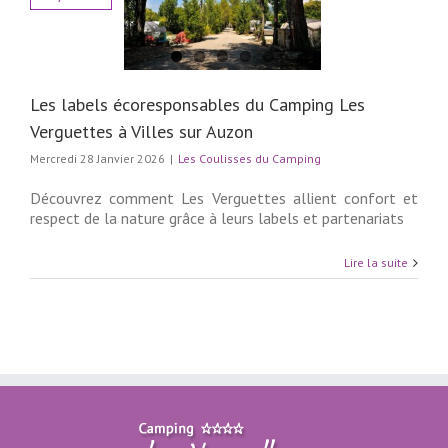
ls écoresponsables
ng Les Verguettes
lles sur Auzon
lisses du Camping
Les labels écoresponsables du Camping Les
Verguettes à Villes sur Auzon
Mercredi 28 Janvier 2026
|
Les Coulisses du Camping
Découvrez comment Les Verguettes allient confort et
respect de la nature grâce à leurs labels et partenariats
Lire la suite