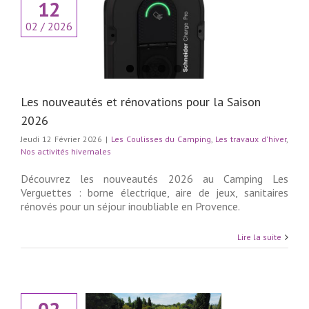
12
nouveautés et
02 / 2026
ons pour la Saison
2026
lisses du Camping
vaux d'hiver
Nos
ités hivernales
Les nouveautés et rénovations pour la Saison
2026
Jeudi 12 Février 2026
|
Les Coulisses du Camping
,
Les travaux d'hiver
,
Nos activités hivernales
Découvrez les nouveautés 2026 au Camping Les
Verguettes : borne électrique, aire de jeux, sanitaires
rénovés pour un séjour inoubliable en Provence.
Lire la suite