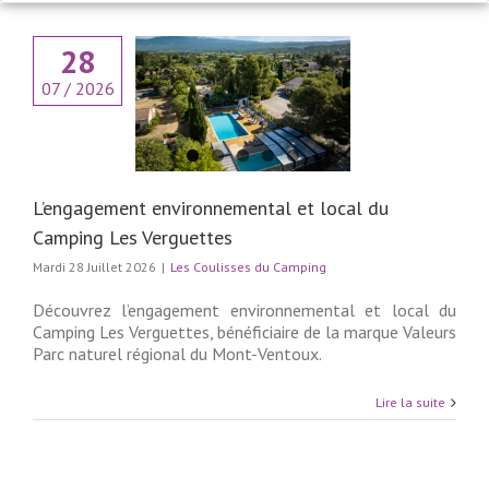
28
07 / 2026
engagement
nemental et local
ng Les Verguettes
lisses du Camping
L’engagement environnemental et local du
Camping Les Verguettes
Mardi 28 Juillet 2026
|
Les Coulisses du Camping
Découvrez l’engagement environnemental et local du
Camping Les Verguettes, bénéficiaire de la marque Valeurs
Parc naturel régional du Mont-Ventoux.
Lire la suite