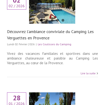
02
02 / 2026
vrez l’ambiance
le du Camping Les
ttes en Provence
lisses du Camping
Découvrez l’ambiance conviviale du Camping Les
Verguettes en Provence
Lundi 02 Février 2026
|
Les Coulisses du Camping
Vivez des vacances familiales et sportives dans une
ambiance chaleureuse et paisible au Camping Les
Verguettes, au cœur de la Provence.
Lire la suite
28
01 / 2026