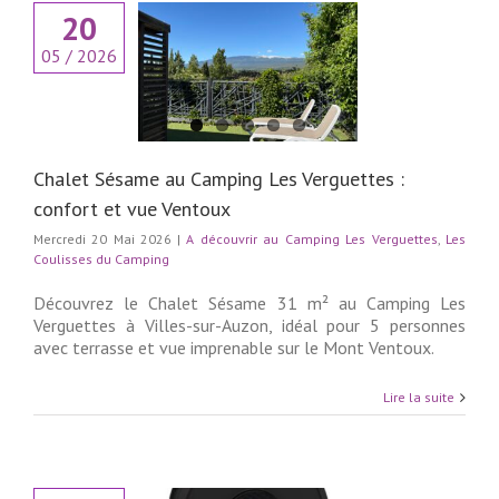
20
ésame au Camping
05 / 2026
uettes : confort et
ue Ventoux
rir au Camping Les
es
Les Coulisses du
Camping
Chalet Sésame au Camping Les Verguettes :
confort et vue Ventoux
Mercredi 20 Mai 2026
|
A découvrir au Camping Les Verguettes
,
Les
Coulisses du Camping
Découvrez le Chalet Sésame 31 m² au Camping Les
Verguettes à Villes-sur-Auzon, idéal pour 5 personnes
avec terrasse et vue imprenable sur le Mont Ventoux.
Lire la suite