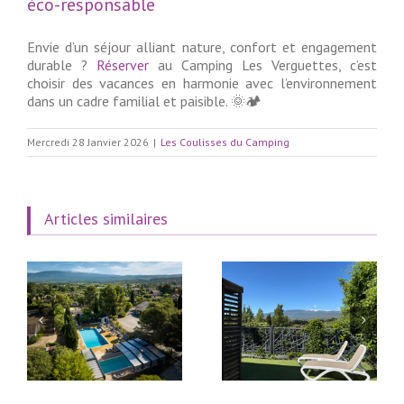
éco-responsable
Envie d’un séjour alliant nature, confort et engagement
durable ?
Réserver
au Camping Les Verguettes, c’est
choisir des vacances en harmonie avec l’environnement
dans un cadre familial et paisible. 🌞🏕️
Mercredi 28 Janvier 2026
|
Les Coulisses du Camping
Articles similaires
Chalet Sésame au
Les nouveautés et
Camping Les Verguettes
rénovations pour la
s
: confort et vue Ventoux
Saison 2026