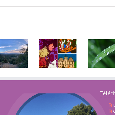
Les Baux de
Que faire en cas de
Provence et Saint
pluie ?
Rémy de Provence
Téléc
L