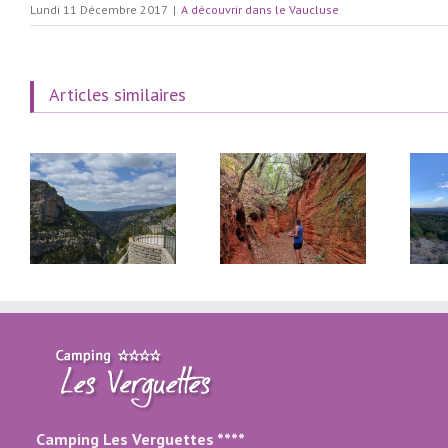
Lundi 11 Décembre 2017
|
A découvrir dans le Vaucluse
Articles similaires
Randonnées autour
Camping familial
du Camping Les
en Provence :
Verguettes : votre
activités
lo
camp de base
incontournables à
r-
nature au pied du
Villes-sur-Auzon
Ventoux
Camping Les Verguettes ****