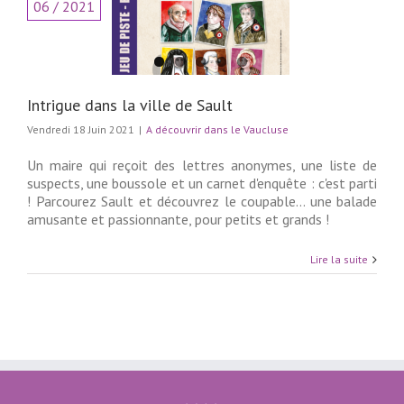
06 / 2021
e dans la ville de
Sault
couvrir dans le
Vaucluse
Intrigue dans la ville de Sault
Vendredi 18 Juin 2021
|
A découvrir dans le Vaucluse
Un maire qui reçoit des lettres anonymes, une liste de
suspects, une boussole et un carnet d'enquête : c'est parti
! Parcourez Sault et découvrez le coupable... une balade
amusante et passionnante, pour petits et grands !
Lire la suite