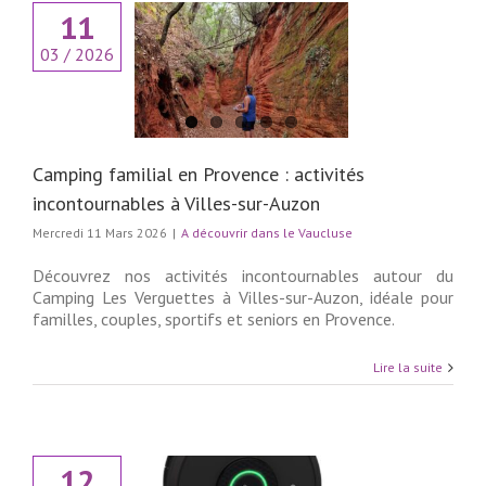
11
ng familial en
03 / 2026
nce : activités
urnables à Villes-
sur-Auzon
couvrir dans le
Vaucluse
Camping familial en Provence : activités
incontournables à Villes-sur-Auzon
Mercredi 11 Mars 2026
|
A découvrir dans le Vaucluse
Découvrez nos activités incontournables autour du
Camping Les Verguettes à Villes-sur-Auzon, idéale pour
familles, couples, sportifs et seniors en Provence.
Lire la suite
12