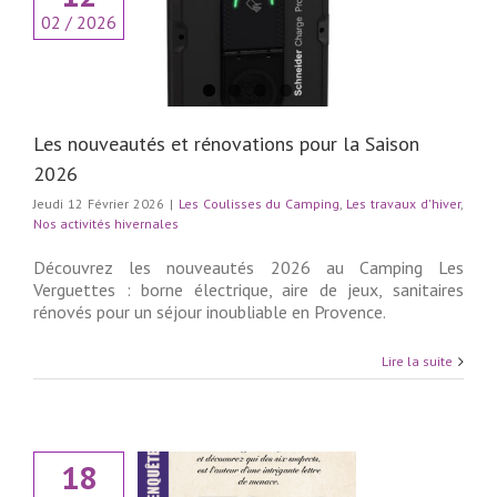
nouveautés et
02 / 2026
ons pour la Saison
2026
lisses du Camping
vaux d'hiver
Nos
ités hivernales
Les nouveautés et rénovations pour la Saison
2026
Jeudi 12 Février 2026
|
Les Coulisses du Camping
,
Les travaux d'hiver
,
Nos activités hivernales
Découvrez les nouveautés 2026 au Camping Les
Verguettes : borne électrique, aire de jeux, sanitaires
rénovés pour un séjour inoubliable en Provence.
Lire la suite
18