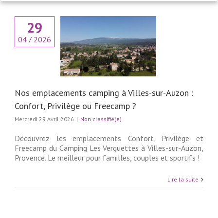
29
emplacements
04 / 2026
à Villes-sur-Auzon
ort, Privilège ou
Freecamp ?
 classifié(e)
Nos emplacements camping à Villes-sur-Auzon :
Confort, Privilège ou Freecamp ?
Mercredi 29 Avril 2026
|
Non classifié(e)
Découvrez les emplacements Confort, Privilège et
Freecamp du Camping Les Verguettes à Villes-sur-Auzon,
Provence. Le meilleur pour familles, couples et sportifs !
Lire la suite