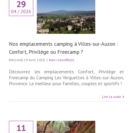
29
emplacements
04 / 2026
à Villes-sur-Auzon
ort, Privilège ou
Freecamp ?
 classifié(e)
Nos emplacements camping à Villes-sur-Auzon :
Confort, Privilège ou Freecamp ?
Mercredi 29 Avril 2026
|
Non classifié(e)
Découvrez les emplacements Confort, Privilège et
Freecamp du Camping Les Verguettes à Villes-sur-Auzon,
Provence. Le meilleur pour familles, couples et sportifs !
Lire la suite
11
ng familial en