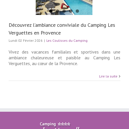
le du Camping Les
ttes en Provence
lisses du Camping
Découvrez l’ambiance conviviale du Camping Les
Verguettes en Provence
Lundi 02 Février 2026
|
Les Coulisses du Camping
Vivez des vacances familiales et sportives dans une
ambiance chaleureuse et paisible au Camping Les
Verguettes, au cœur de la Provence.
Lire la suite