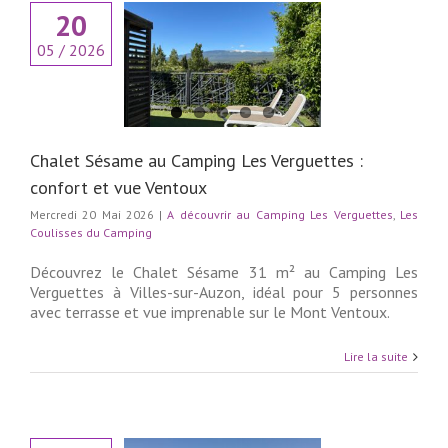
20
ésame au Camping
05 / 2026
uettes : confort et
ue Ventoux
rir au Camping Les
es
Les Coulisses du
Camping
Chalet Sésame au Camping Les Verguettes :
confort et vue Ventoux
Mercredi 20 Mai 2026
|
A découvrir au Camping Les Verguettes
,
Les
Coulisses du Camping
Découvrez le Chalet Sésame 31 m² au Camping Les
Verguettes à Villes-sur-Auzon, idéal pour 5 personnes
avec terrasse et vue imprenable sur le Mont Ventoux.
Lire la suite