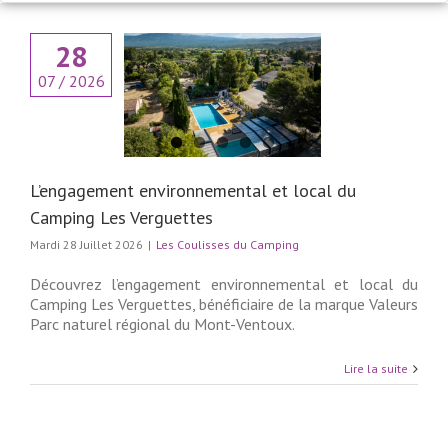
28
07 / 2026
engagement
nemental et local
ng Les Verguettes
lisses du Camping
L’engagement environnemental et local du
Camping Les Verguettes
Mardi 28 Juillet 2026
|
Les Coulisses du Camping
Découvrez l’engagement environnemental et local du
Camping Les Verguettes, bénéficiaire de la marque Valeurs
Parc naturel régional du Mont-Ventoux.
Lire la suite