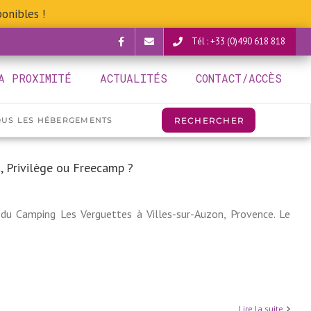
onibles !
Tél : +33 (0)490 618 818
Facebook
verguettes@provence-
A PROXIMITÉ
ACTUALITÉS
CONTACT/ACCÈS
camping.com
, Privilège ou Freecamp ?
du Camping Les Verguettes à Villes-sur-Auzon, Provence. Le
Lire la suite