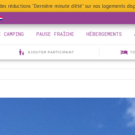
 des réductions "Dernière minute d'été" sur nos logements disp
E CAMPING
PAUSE FRAÎCHE
HÉBERGEMENTS