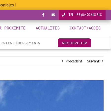
onibles !
Tél : +33 (0)490 618 818
Facebook
verguettes@provence-
A PROXIMITÉ
ACTUALITÉS
CONTACT/ACCÈS
camping.com
Précédent
Suivant