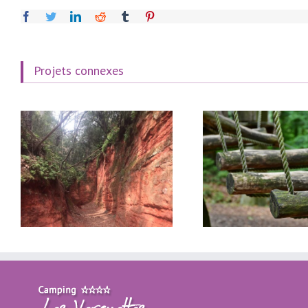
facebook
twitter
linkedin
reddit
tumblr
pinterest
Projets connexes
Accrobranche Ventoux
Le Carbet
Aventure