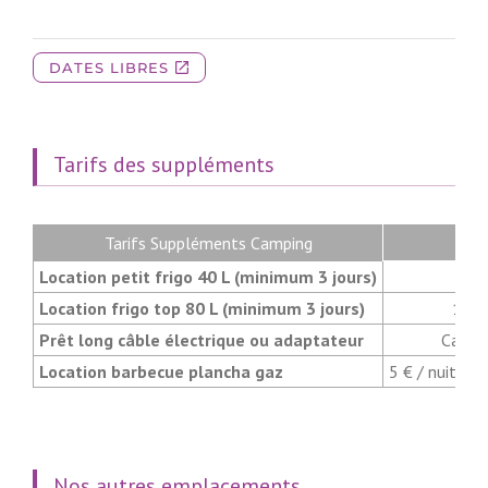
Tarifs des suppléments
Tarifs Suppléments Camping
Location petit frigo 40 L (minimum 3 jours)
5 € 
Location frigo top 80 L (minimum 3 jours)
10 €
Prêt long câble électrique ou adaptateur
Cautio
Location barbecue plancha gaz
5 € / nuitée 
Nos autres emplacements