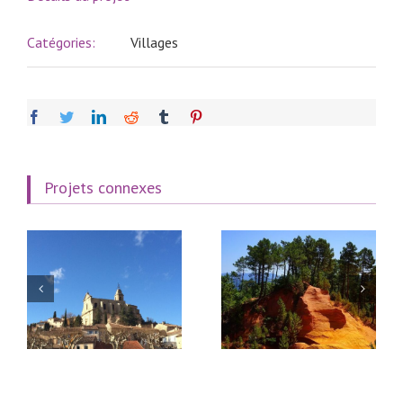
Catégories:
Villages
facebook
twitter
linkedin
reddit
tumblr
pinterest
Projets connexes
Roussillon, village de
Gordes, dans le
Provence
Lubéron