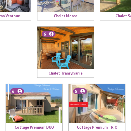
van Ventoux
Chalet Morea
Chalet 
6
Chalet Transylvanie
6
8
Cottage Premium DUO
Cottage Premium TRIO