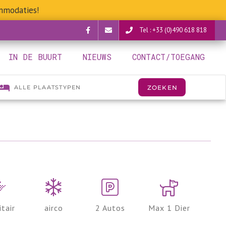
mmodaties!
Tel : +33 (0)490 618 818
Facebook
verguettes@provence-
IN DE BUURT
NIEUWS
CONTACT/TOEGANG
camping.com
itair
airco
2 Autos
Max 1 Dier