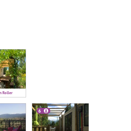
n Roller
6