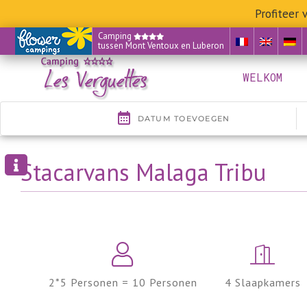
Profiteer
Skip
Camping
tussen Mont Ventoux en Luberon
to
content
WELKOM
Stacarvans Malaga Tribu
2*5 Personen = 10 Personen
4 Slaapkamers