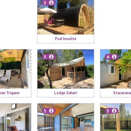
3
Pod Insolite
5
4
van Trigano
Lodge Sahari
Stacarava
5
5