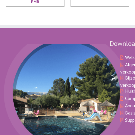
PMR
Downloa
Welk
Alg
verkoo
Bijz
verkoo
Huis
Camp
Annu
Basi
Supp