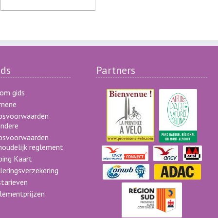
ds
Partners
om gids
emene
psvoorwaarden
ondere
psvoorwaarden
houdelijk reglement
ing Kaart
leringsverzekering
starieven
lementprijzen