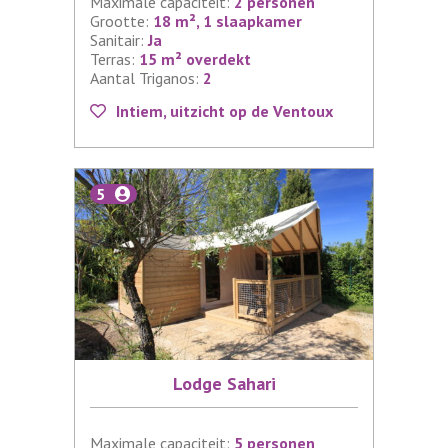
Maximale capaciteit:
2 personen
Grootte:
18 m², 1 slaapkamer
Sanitair:
Ja
Terras:
15 m² overdekt
Aantal Triganos:
2
Intiem, uitzicht op de Ventoux
5
Lodge Sahari
Maximale capaciteit:
5 personen