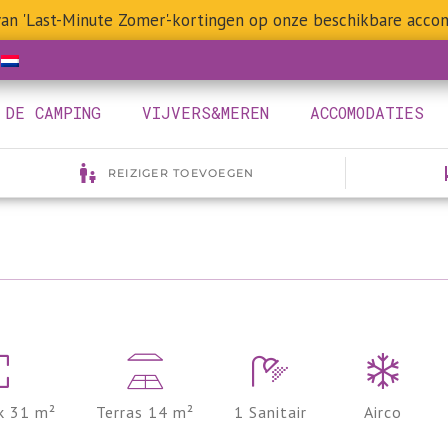
 van 'Last-Minute Zomer'-kortingen op onze beschikbare acco
DE CAMPING
VIJVERS&MEREN
ACCOMODATIES
k 31 m²
Terras 14 m²
1 Sanitair
Airco