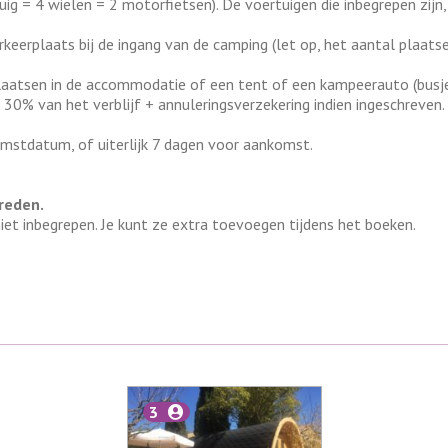
rtuig = 4 wielen = 2 motorfietsen). De voertuigen die inbegrepen zi
eerplaats bij de ingang van de camping (let op, het aantal plaatsen
atsen in de accommodatie of een tent of een kampeerauto (busje, c
: 30% van het verblijf + annuleringsverzekering indien ingeschrev
omstdatum, of uiterlijk 7 dagen voor aankomst.
reden.
iet inbegrepen. Je kunt ze extra toevoegen tijdens het boeken.
3