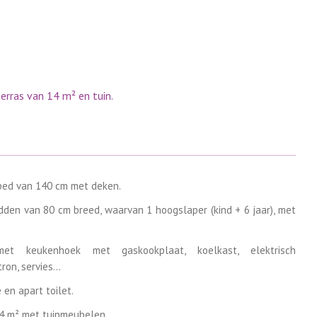
rras van 14 m² en tuin.
bed van 140 cm met deken.
den van 80 cm breed, waarvan 1 hoogslaper (kind + 6 jaar), met
et keukenhoek met gaskookplaat, koelkast, elektrisch
ron, servies…
en apart toilet.
14 m² met tuinmeubelen.