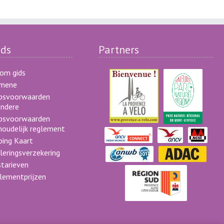
ds
Partners
om gids
emene
psvoorwaarden
ondere
psvoorwaarden
houdelijk reglement
ing Kaart
leringsverzekering
starieven
lementprijzen