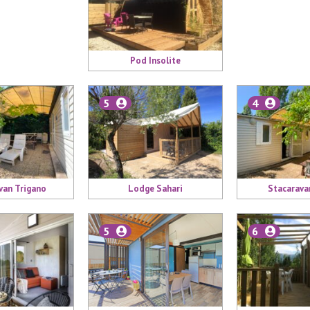
Pod Insolite
5
4
van Trigano
Lodge Sahari
Stacarava
5
6