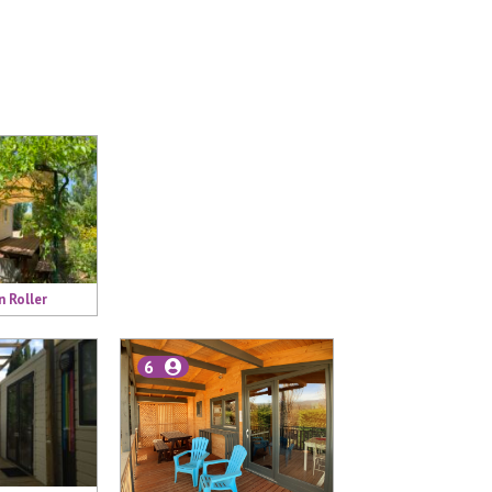
n Roller
6