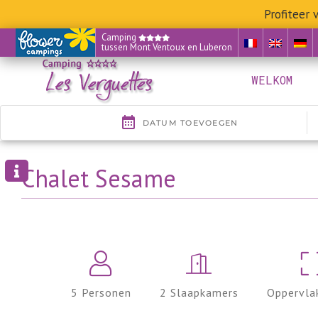
Profiteer
Skip
Camping
tussen Mont Ventoux en Luberon
to
content
WELKOM
Chalet Sesame
5 Personen
2 Slaapkamers
Oppervla