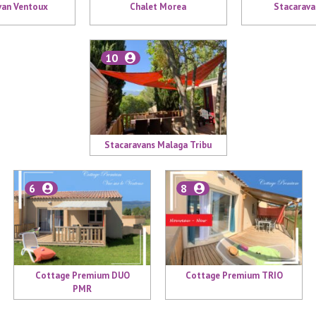
van Ventoux
Chalet Morea
Stacarava
10
Stacaravans Malaga Tribu
6
8
Cottage Premium DUO
Cottage Premium TRIO
PMR