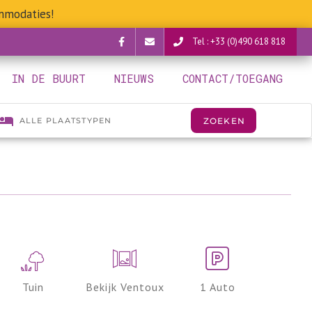
mmodaties!
Tel : +33 (0)490 618 818
Facebook
verguettes@provence-
IN DE BUURT
NIEUWS
CONTACT/TOEGANG
camping.com
Tuin
Bekijk Ventoux
1 Auto