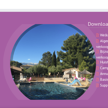
Downloa
Welk
Alg
verkoo
Bijz
verkoo
Huis
Camp
Annu
Basi
Supp