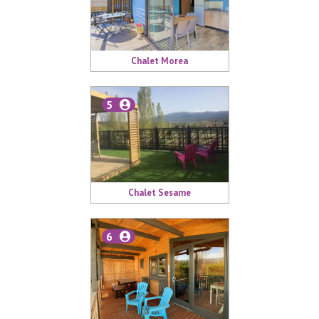
Chalet Morea
5
Chalet Sesame
6