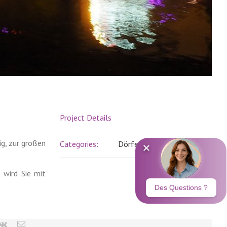
Project Details
ig, zur großen
Categories:
Dörfer
 wird Sie mit
erest
vk
Email