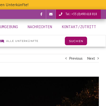
ren Unterkünfte!
Tel : +33 (0)490 618 818
Facebook
verguettes@provence-
UMGEBUNG
NACHRICHTEN
KONTAKT/ZUTRITT
camping.com
Previous
Next