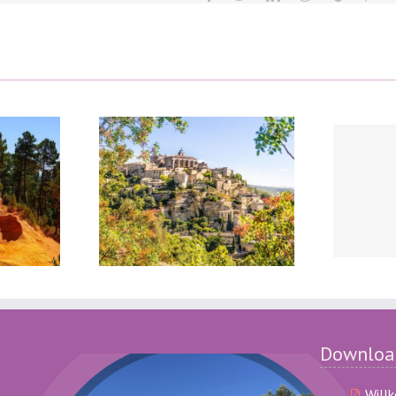
im Lubéron
Pernes les Fontaines
Downloa
Will