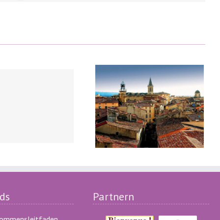
Carpentras
ds
Partnern
kommensleitfaden