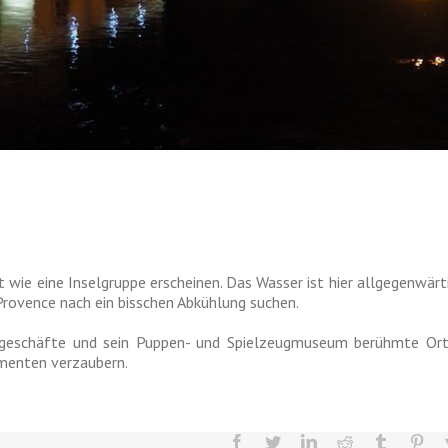
t wie eine Inselgruppe erscheinen. Das Wasser ist hier allgegenwärt
rovence nach ein bisschen Abkühlung suchen.
kogeschäfte und sein Puppen- und Spielzeugmuseum berühmte Ort
menten verzaubern.
facebook
twitter
linkedin
reddit
tumblr
pint