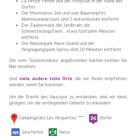
La Petite Ferme und der Ponyclub in der Nähe des
Dorfes
Der Mormoiron-See und sein Baumwipfel-
Abenteuerparcours sind 5 Autominuten entfernt
Der Zauberwald, der Jarditrain, die
Schmetterlingsfarm… etwa fünfzehn Minuten
entfernt
Der Wasserpark Wave Island und der
Vergnügungspark Spirou sind 20 Minuten entfernt
Die vom Tourismusbüro angebotenen Karten können Sie
hier
einsehen.
Und
viele andere tolle Orte
, die wir Ihnen empfehlen
werden, wenn Sie kommen…
Um die Pracht des Vaucluse zu entdecken, sind wir ideal
gelegen, um die umliegenden Gebiete zu erkunden:
Campingplatz Les Verguettes ****
Dörfer
Geschichte
Natur